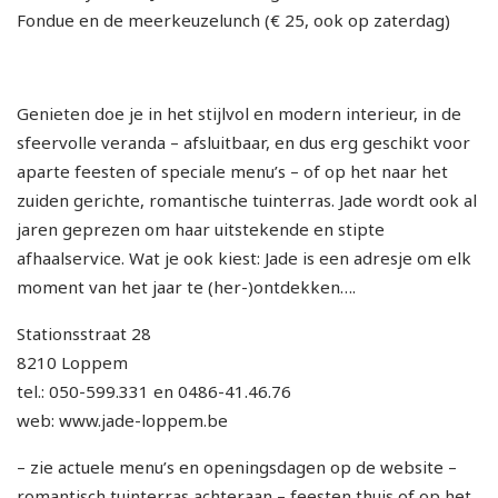
Fondue en de meerkeuzelunch (€ 25, ook op zaterdag)
Genieten doe je in het stijlvol en modern interieur, in de
sfeervolle veranda – afsluitbaar, en dus erg geschikt voor
aparte feesten of speciale menu’s – of op het naar het
zuiden gerichte, romantische tuinterras. Jade wordt ook al
jaren geprezen om haar uitstekende en stipte
afhaalservice. Wat je ook kiest: Jade is een adresje om elk
moment van het jaar te (her-)ontdekken….
Stationsstraat 28
8210 Loppem
tel.: 050-599.331 en 0486-41.46.76
web: www.jade-loppem.be
– zie actuele menu’s en openingsdagen op de website –
romantisch tuinterras achteraan – feesten thuis of op het