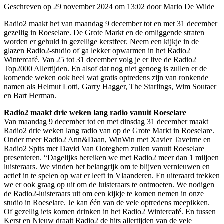
Geschreven op 29 november 2024 om 13:02 door Mario De Wilde
Radio2 maakt het van maandag 9 december tot en met 31 december
gezellig in Roeselare. De Grote Markt en de omliggende straten
worden er gehuld in gezellige kerstfeer. Neem een kijkje in de
glazen Radio2-studio of ga lekker opwarmen in het Radio2
Wintercafé. Van 25 tot 31 december volg je er live de Radio2
Top2000 Allertijden. En alsof dat nog niet genoeg is zullen er de
komende weken ook heel wat gratis optredens zijn van ronkende
namen als Helmut Lotti, Garry Hagger, The Starlings, Wim Soutaer
en Bart Herman.
Radio2 maakt drie weken lang radio vanuit Roeselare
Van maandag 9 december tot en met dinsdag 31 december maakt
Radio2 drie weken lang radio van op de Grote Markt in Roeselare.
Onder meer Radio2 Ann&Daan, WinWin met Xavier Taveirne en
Radio2 Spits met David Van Ooteghem zullen vanuit Roeselare
presenteren. “Dagelijks bereiken we met Radio2 meer dan 1 miljoen
luisteraars. We vinden het belangrijk om te blijven vernieuwen en
actief in te spelen op wat er leeft in Vlaanderen. En uiteraard trekken
we er ook graag op uit om de luisteraars te ontmoeten. We nodigen
de Radio2-luisteraars uit om een kijkje te komen nemen in onze
studio in Roeselare. Je kan één van de vele optredens meepikken.
Of gezellig iets komen drinken in het Radio2 Wintercafé. En tussen
Kerst en Nieuw draait Radio2 de hits allertijden van de vele