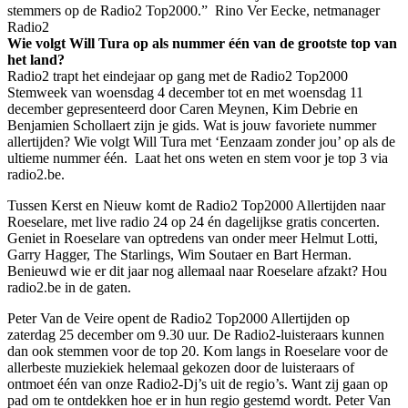
stemmers op de Radio2 Top2000.” ​ Rino Ver Eecke, netmanager
Radio2
Wie volgt Will Tura op als nummer één van de grootste top van
het land?
Radio2 trapt het eindejaar op gang met de Radio2 Top2000
Stemweek van woensdag 4 december tot en met woensdag 11
december gepresenteerd door Caren Meynen, Kim Debrie en
Benjamien Schollaert zijn je gids. Wat is jouw favoriete nummer
allertijden? Wie volgt Will Tura met ‘Eenzaam zonder jou’ op als de
ultieme nummer één. ​ Laat het ons weten en stem voor je top 3 via
radio2.be.
Tussen Kerst en Nieuw komt de Radio2 Top2000 Allertijden naar
Roeselare, met live radio 24 op 24 én dagelijkse gratis concerten.
Geniet in Roeselare van optredens van onder meer Helmut Lotti,
Garry Hagger, The Starlings, Wim Soutaer en Bart Herman.
Benieuwd wie er dit jaar nog allemaal naar Roeselare afzakt? Hou
radio2.be in de gaten.
Peter Van de Veire opent de Radio2 Top2000 Allertijden op
zaterdag 25 december om 9.30 uur. De Radio2-luisteraars kunnen
dan ook stemmen voor de top 20. Kom langs in Roeselare voor de
allerbeste muziekiek helemaal gekozen door de luisteraars of
ontmoet één van onze Radio2-Dj’s uit de regio’s. Want zij gaan op
pad om te ontdekken hoe er in hun regio gestemd wordt. Peter Van