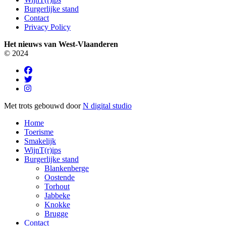
Burgerlijke stand
Contact
Privacy Policy
Het nieuws van West-Vlaanderen
© 2024
Met trots gebouwd door
N digital studio
Home
Toerisme
Smakelijk
WijnT(r)ips
Burgerlijke stand
Blankenberge
Oostende
Torhout
Jabbeke
Knokke
Brugge
Contact