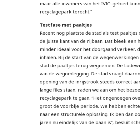
maar alle inwoners van het IVIO-gebied ku
recyclagepark terecht.”
Testfase met paaltjes
Recent nog plaatste de stad als test paaltje
de juiste kant van de rijbaan. Dat bleek een 
minder ideaal voor het doorgaand verkeer, da
inhalen. Bij de start van de wegenwerkingen
stad de paaltjes terug wegnemen. De Lodewi
van de wegomlegging. De stad vraagt daarom
opening van de inrijstrook steeds correct aan t
lange files staan, raden we aan om het bezoe
recyclagepark te gaan. “Het ongenoegen over
groot de voorbije periode. We hebben echt
naar een structurele oplossing. Ik ben dan o
jaren nu eindelijk van de baan is”, besluit s