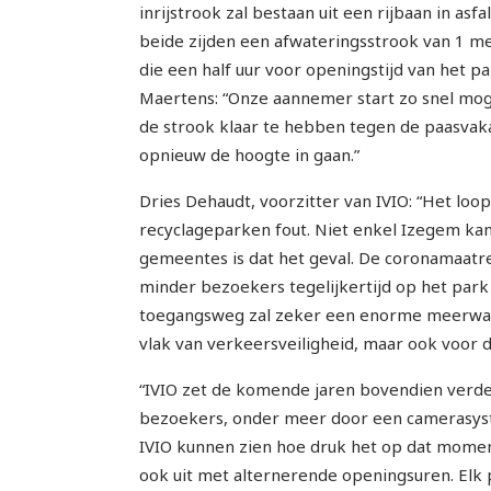
inrijstrook zal bestaan uit een rijbaan in a
beide zijden een afwateringsstrook van 1 me
die een half uur voor openingstijd van het 
Maertens: “Onze aannemer start zo snel mog
de strook klaar te hebben tegen de paasvak
opnieuw de hoogte in gaan.”
Dries Dehaudt, voorzitter van IVIO: “Het lo
recyclageparken fout. Niet enkel Izegem ka
gemeentes is dat het geval. De coronamaatr
minder bezoekers tegelijkertijd op het par
toegangsweg zal zeker een enorme meerwaar
vlak van verkeersveiligheid, maar ook voor d
“IVIO zet de komende jaren bovendien verder
bezoekers, onder meer door een camerasyste
IVIO kunnen zien hoe druk het op dat momen
ook uit met alternerende openingsuren. Elk 