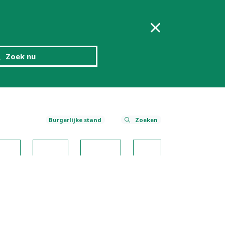
Zoek nu
Burgerlijke stand
Zoeken
risme
Smakelijk
WijnT(r)ips
Contact