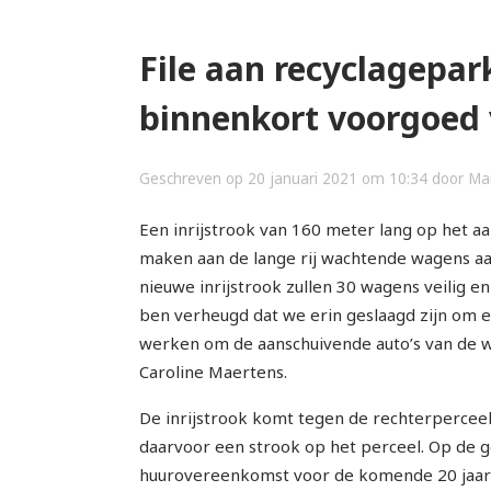
File aan recyclagepa
binnenkort voorgoed 
Geschreven op 20 januari 2021 om 10:34 door Ma
Een inrijstrook van 160 meter lang op het a
maken aan de lange rij wachtende wagens aa
nieuwe inrijstrook zullen 30 wagens veilig e
ben verheugd dat we erin geslaagd zijn om ee
werken om de aanschuivende auto’s van de we
Caroline Maertens.
De inrijstrook komt tegen de rechterperceel
daarvoor een strook op het perceel. Op de g
huurovereenkomst voor de komende 20 jaar 