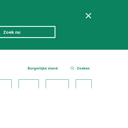
Zoek nu
Burgerlijke stand
Zoeken
risme
Smakelijk
WijnT(r)ips
Contact